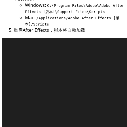
Windows:
C:\Program Files\Adobe\Adobe After
Effects [版本]\Support Files\Scripts
Mac:
/Applications/Adobe After Effects [版
本]/Scripts
重启After Effects，脚本将自动加载