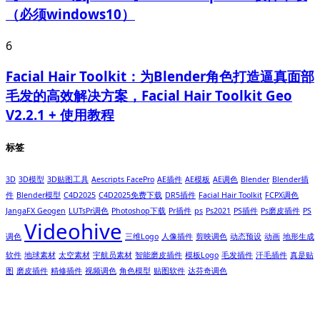
（必须windows10）
6
Facial Hair Toolkit：为Blender角色打造逼真面部
毛发的高效解决方案，Facial Hair Toolkit Geo
V2.2.1 + 使用教程
标签
3D
3D模型
3D贴图工具
Aescripts FacePro
AE插件
AE模板
AE调色
Blender
Blender插
件
Blender模型
C4D2025
C4D2025免费下载
DR5插件
Facial Hair Toolkit
FCPX调色
JangaFX Geogen
LUTsPr调色
Photoshop下载
Pr插件
ps
Ps2021
PS插件
Ps磨皮插件
PS
Videohive
调色
三维Logo
人像插件
剪映调色
动态预设
动画
地形生成
软件
地球素材
太空素材
宇航员素材
智能磨皮插件
模板Logo
毛发插件
汗毛插件
真是贴
图
磨皮插件
精修插件
视频调色
角色模型
贴图软件
达芬奇调色